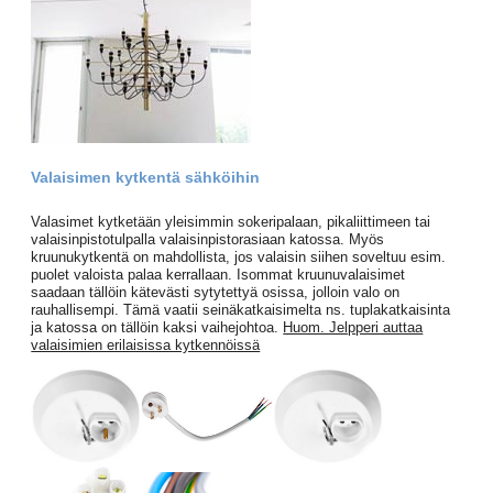
Valaisimen kytkentä sähköihin
Valasimet kytketään yleisimmin sokeripalaan, pikaliittimeen tai
valaisinpistotulpalla valaisinpistorasiaan katossa. Myös
kruunukytkentä on mahdollista, jos valaisin siihen soveltuu esim.
puolet valoista palaa kerrallaan. Isommat kruunuvalaisimet
saadaan tällöin kätevästi sytytettyä osissa, jolloin valo on
rauhallisempi. Tämä vaatii seinäkatkaisimelta ns. tuplakatkaisinta
ja katossa on tällöin kaksi vaihejohtoa.
Huom. Jelpperi auttaa
valaisimien erilaisissa kytkennöissä