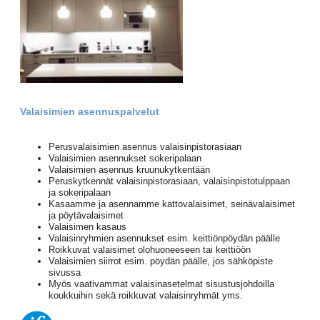
Valaisimien asennuspalvelut
Perusvalaisimien asennus valaisinpistorasiaan
Valaisimien asennukset sokeripalaan
Valaisimien asennus kruunukytkentään
Peruskytkennät valaisinpistorasiaan, valaisinpistotulppaan
ja sokeripalaan
Kasaamme ja asennamme kattovalaisimet, seinävalaisimet
ja pöytävalaisimet
Valaisimen kasaus
Valaisinryhmien asennukset esim. keittiönpöydän päälle
Roikkuvat valaisimet olohuoneeseen tai keittiöön
Valaisimien siirrot esim. pöydän päälle, jos sähköpiste
sivussa
Myös vaativammat valaisinasetelmat sisustusjohdoilla
koukkuihin sekä roikkuvat valaisinryhmät yms.