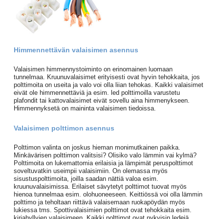
Himmennettävän valaisimen asennus
Valaisimen himmennystoiminto on erinomainen luomaan
tunnelmaa. Kruunuvalaisimet erityisesti ovat hyvin tehokkaita, jos
polttimoita on useita ja valo voi olla liian tehokas. Kaikki valaisimet
eivät ole himmennettäviä ja esim. led polttimoilla varustetu
plafondit tai kattovalaisimet eivät sovellu aina himmenykseen.
Himmennyksetä on maininta valaisimen tiedoissa.
Valaisimen polttimon asennus
Polttimon valinta on joskus hieman monimutkainen paikka.
Minkävärisen polttimon valitsisi? Olisiko valo lämmin vai kylmä?
Polttimoita on lukemattomia erilaisia ja lämpimät peruspolttimot
soveltuvatkin useimpii valaisimiin. On olemassa myös
sisustuspolttimoita, joilla saadan nättiä valoa esim.
kruunuvalaisimissa. Erilaiset sävytetyt polttimot tuovat myös
hienoa tunnelmaa esim. olohuoneeseen. Keittiössä voi olla lämmin
polttimo ja teholtaan riittävä valaisemaan ruokapöydän myös
lukiessa tms. Spottivalaisimien polttimot ovat tehokkaita esim.
kirjahyllyjen valaisimeen. Kaikki polttimot ovat nykyisin ledejä,