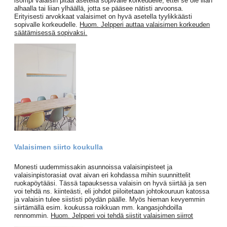
isompi valaisin pitää asetella sopivalle korkeudelle, ettei se ole liian
alhaalla tai liian ylhäällä, jotta se pääsee nätisti arvoonsa.
Erityisesti arvokkaat valaisimet on hyvä asetella tyylikkäästi
sopivalle korkeudelle.
Huom. Jelpperi auttaa valaisimen korkeuden
säätämisessä sopivaksi.
Valaisimen siirto koukulla
Monesti uudemmissakin asunnoissa valaisinpisteet ja
valaisinpistorasiat ovat aivan eri kohdassa mihin suunnittelit
ruokapöytääsi. Tässä tapauksessa valaisin on hyvä siirtää ja sen
voi tehdä ns. kiinteästi, eli johdot piiloitetaan johtokouruun katossa
ja valaisin tulee siististi pöydän päälle. Myös hieman kevyemmin
siirtämällä esim. koukussa roikkuan mm. kangasjohdoilla
rennommin.
Huom. Jelpperi voi tehdä siistit valaisimen siirrot