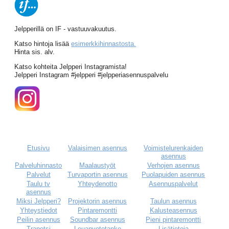
Jelpperillä on IF - vastuuvakuutus.
Katso hintoja lisää
esimerkkihinnastosta.
Hinta sis. alv.
Katso kohteita Jelpperi Instagramista!
Jelpperi Instagram #jelpperi #jelpperiasennuspalvelu
Etusivu
Valaisimen asennus
Voimistelurenkaiden
asennus
Palveluhinnasto
Maalaustyöt
Verhojen asennus
Palvelut
Turvaportin asennus
Puolapuiden asennus
Taulu tv
Yhteydenotto
Asennuspalvelut
asennus
Miksi Jelpperi?
Projektorin asennus
Taulun asennus
Yhteystiedot
Pintaremontti
Kalusteasennus
Peilin asennus
Soundbar asennus
Pieni pintaremontti
Trapetsi
Leuanvetotanko
Lisätietoja