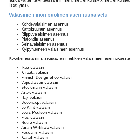
jatkoa varten tarvittaessa (himmentimet, erikoiskytkimet, erikoisled
listat yms).
Valaisimen monipuolinen asennuspalvelu
Kohdevalaisimen asennus
Kattokruunun asennus
Riippuvalaisimen asennus
Plafondin asennus
Seinävalaisimen asennus
Kylpyhuoneen valaisimen asennus
Kokokemusta mm. seuraavien merkkien valaisimien asennuksesta
Ikea valaisin
K-rauta valaisin
Finnish Design Shop valaisi
Vepsäläisen valaisin
Stockmann valaisin
Artek valaisin
Hay valaisin
Boconcept valaisin
Le Klint valaisin
Louis Poulsen valaisin
Flos valaisin
Nuura valaisin
Airam Wirkkala valaisin
Foscarini valaisin
Kartell valaisin