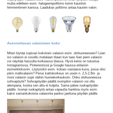
mutta edelleen esim. halogeenipolttimo toimii kauniisti
himmentimen kanssa. Laadukas polttimo antaa kauniin valon.
Asennettavan valaisimen koko
Miten löytää sopivan kokoinen valaisin esim. olohuoneeseen? Liian
iso valaisin ei sovellu matalaan tilaan kun taas liian pieni valaisin
voi näyttää hassulta korkeassa tilassa. Hyvä keino on tutustua
Instagramissa, Pinterestissä ja Google haussa erilaisiin
esimerkkikuviin. Löytyisikö esim. kotiasi vastaava kuva, jossa olisi
jokin mallivalaisin? Perus kattokorkeus on usein n. 2,5-2,8m. ja
moni valaisin sopii näihin huonekorkeuksiin. Onko olohuoneessa
sohvapöytä? Sohvapöydän päällä isompikin valaisin voi olla
alempana, koska sen alta ei kuljeta. Sama pätee ruokapöydän
päälle. Isompi ruokapöytä antaa vapautta hankkia myös esim.
kaksi samankokoista valaisinta pariksi jaettuna pöydän päälle.