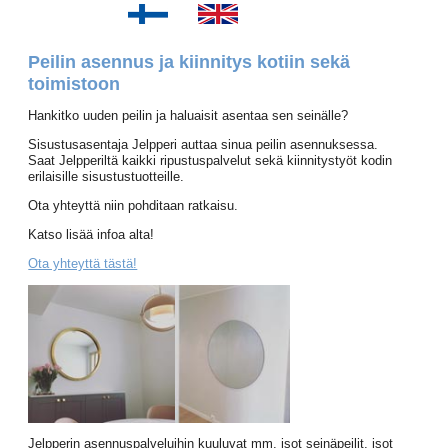
Peilin asennus ja kiinnitys kotiin sekä
toimistoon
Hankitko uuden peilin ja haluaisit asentaa sen seinälle?
Sisustusasentaja Jelpperi auttaa sinua peilin asennuksessa.
Saat Jelpperiltä kaikki ripustuspalvelut sekä kiinnitystyöt kodin
erilaisille sisustustuotteille.
Ota yhteyttä niin pohditaan ratkaisu.
Katso lisää infoa alta!
Ota yhteyttä tästä!
Jelpperin asennuspalveluihin kuuluvat mm. isot seinäpeilit, isot