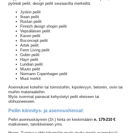
pyöreät peilit, design peilit seuraavilta merkeiltä.
Jyskin peilit
Ikean peilit
Rustan peilit
Finnish design shopin peilit
Vepsäläisen peilit
Kaven peilit
Boconcept peilit
Artek peilit
Ferm Living peilit
Gubin peilit
Hayn peilit
Lundian peilit
Muuto peilit
Normann Copenhagen peilit
Muut merkit
Asennukset koteihin tai toimistoihin, kipsilevyyn, betoniin, oviin tai
muihin materiaaleihin.
Myös isommat painavat kehystetyt peilit eteiseen tai
olohuoneeseen.
Peilin kiinnitys- ja asennushinnat:
Peilin asennuskäynnin (1h.) hinta on keskimäärin
n. 179-210 €
matkoineen, tarvikkeineen yms.
Huom. Tunnissa ehtii tekemään myös muita pieniä asennuksia!