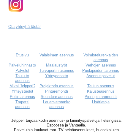
Ota yhteyttä tästä!
Etusivu
Valaisimen asennus
Voimistelurenkaiden
asennus
Palveluhinnasto
Maalaustyöt
Verhojen asennus
Palvelut
Turvaportin asennus
Puolapuiden asennus
Taulu tv
Yhteydenotto
Asennuspalvelut
asennus
Miksi Jelpperi?
Projektorin asennus
Taulun asennus
Yhteystiedot
Pintaremontti
Kalusteasennus
Peilin asennus
Soundbar asennus
Pieni pintaremontti
Trapetsi
Leuanvetotanko
Lisätietoja
asennus
asennus
Jelpperi tarjoaa kodin asennus- ja kiinnityspalveluja Helsingissä,
Espoossa ja Vantaalla.
Palveluihin kuuluvat mm. TV seinäasennukset, huonekalujen