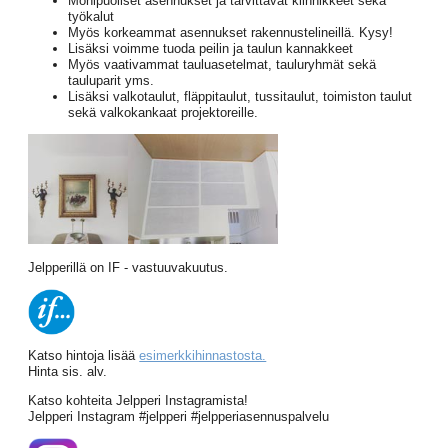
Monipuoliset asennukset ja tarvittavat kiinnikkeet sekä
työkalut
Myös korkeammat asennukset rakennustelineillä. Kysy!
Lisäksi voimme tuoda peilin ja taulun kannakkeet
Myös vaativammat tauluasetelmat, tauluryhmät sekä
tauluparit yms.
Lisäksi valkotaulut, fläppitaulut, tussitaulut, toimiston taulut
sekä valkokankaat projektoreille.
Jelpperillä on IF - vastuuvakuutus.
Katso hintoja lisää
esimerkkihinnastosta.
Hinta sis. alv.
Katso kohteita Jelpperi Instagramista!
Jelpperi Instagram #jelpperi #jelpperiasennuspalvelu