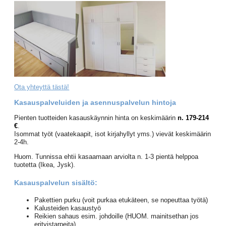
Ota yhteyttä tästä!
Kasauspalveluiden ja asennuspalvelun hintoja
Pienten tuotteiden kasauskäynnin hinta on keskimäärin
n. 179-214
€
.
Isommat työt (vaatekaapit, isot kirjahyllyt yms.) vievät keskimäärin
2-4h.
Huom. Tunnissa ehtii kasaamaan arviolta n. 1-3 pientä helppoa
tuotetta (Ikea, Jysk).
Kasauspalvelun sisältö:
Pakettien purku (voit purkaa etukäteen, se nopeuttaa työtä)
Kalusteiden kasaustyö
Reikien sahaus esim. johdoille (HUOM. mainitsethan jos
erityistarpeita)