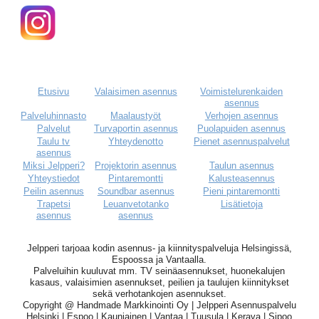
Etusivu
Valaisimen asennus
Voimistelurenkaiden
asennus
Palveluhinnasto
Maalaustyöt
Verhojen asennus
Palvelut
Turvaportin asennus
Puolapuiden asennus
Taulu tv
Yhteydenotto
Pienet asennuspalvelut
asennus
Miksi Jelpperi?
Projektorin asennus
Taulun asennus
Yhteystiedot
Pintaremontti
Kalusteasennus
Peilin asennus
Soundbar asennus
Pieni pintaremontti
Trapetsi
Leuanvetotanko
Lisätietoja
asennus
asennus
Jelpperi tarjoaa kodin asennus- ja kiinnityspalveluja Helsingissä,
Espoossa ja Vantaalla.
Palveluihin kuuluvat mm. TV seinäasennukset, huonekalujen
kasaus, valaisimien asennukset, peilien ja taulujen kiinnitykset
sekä verhotankojen asennukset.
Copyright @ Handmade Markkinointi Oy | Jelpperi Asennuspalvelu
Helsinki | Espoo | Kauniainen | Vantaa | Tuusula | Kerava | Sipoo