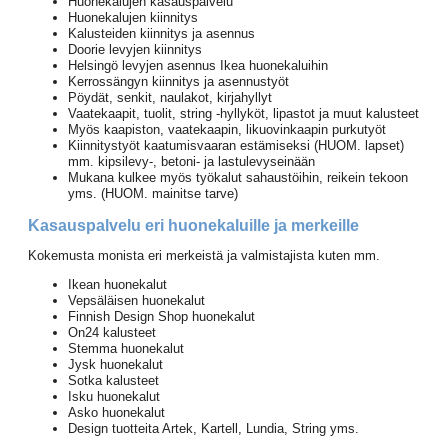
Huonekalujen kasauspalvelu
Huonekalujen kiinnitys
Kalusteiden kiinnitys ja asennus
Doorie levyjen kiinnitys
Helsingö levyjen asennus Ikea huonekaluihin
Kerrossängyn kiinnitys ja asennustyöt
Pöydät, senkit, naulakot, kirjahyllyt
Vaatekaapit, tuolit, string -hyllyköt, lipastot ja muut kalusteet
Myös kaapiston, vaatekaapin, likuovinkaapin purkutyöt
Kiinnitystyöt kaatumisvaaran estämiseksi (HUOM. lapset)
mm. kipsilevy-, betoni- ja lastulevyseinään
Mukana kulkee myös työkalut sahaustöihin, reikein tekoon
yms. (HUOM. mainitse tarve)
Kasauspalvelu eri huonekaluille ja merkeille
Kokemusta monista eri merkeistä ja valmistajista kuten mm.
Ikean huonekalut
Vepsäläisen huonekalut
Finnish Design Shop huonekalut
On24 kalusteet
Stemma huonekalut
Jysk huonekalut
Sotka kalusteet
Isku huonekalut
Asko huonekalut
Design tuotteita Artek, Kartell, Lundia, String yms.